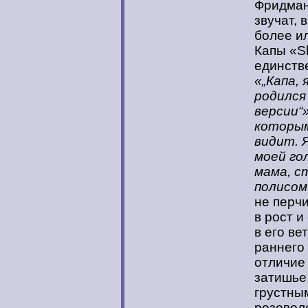
Фридман
звучат, 
более ил
Капы «Sl
единств
«„Капа,
родился
версии“
которым 
видит. Я
моей гол
мама, с
полисом
не перчи
в рост и
в его ве
раннего 
отличие
затишье
грустны
розовол