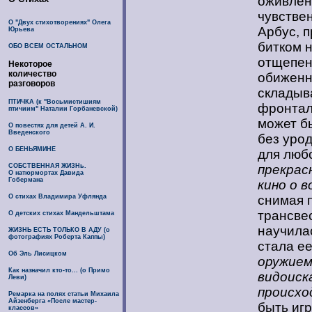
оживлен
чувствен
О "Двух стихотворениях" Олега
Арбус, 
Юрьева
битком 
ОБО ВСЕМ ОСТАЛЬНОМ
отщепен
Некоторое
количество
обиженн
разговоров
складыв
ПТИЧКА (к "Восьмистишиям
фронталь
птичиим" Наталии Горбаневской)
может бы
О повестях для детей А. И.
Введенского
без урод
О БЕНЬЯМИНЕ
для люб
СОБСТВЕННАЯ ЖИЗНь.
прекрас
О натюрмортах Давида
Гобермана
кино о в
О стихах Владимира Уфлянда
снимая 
трансвес
О детских стихах Мандельштама
научилас
ЖИЗНЬ ЕСТЬ ТОЛЬКО В АДУ (о
фотографиях Роберта Каппы)
стала е
Об Эль Лисицком
оружием
Как назначил кто-то... (о Примо
видоиск
Леви)
происхо
Ремарка на полях статьи Михаила
Айзенберга «После мастер-
быть игр
классов»