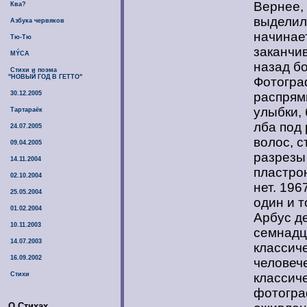
Вернее, 
Ква?
выделил
Азбука червяков
начинает
Тю-Тю
заканчив
МÝСА
назад бо
Стихи и поэма
"НОВЫЙ ГОД В ГЕТТО"
Фотогра
30.12.2005
распрям
улыбки, 
Тартараёк
лба под
24.07.2005
волос, с
09.04.2005
разрезы
14.11.2004
пластро
02.10.2004
нет. 196
25.05.2004
один и т
01.02.2004
Арбус д
10.11.2003
семнадца
14.07.2003
классич
16.09.2002
человеч
Стихи
классич
фотогра
О Стихах