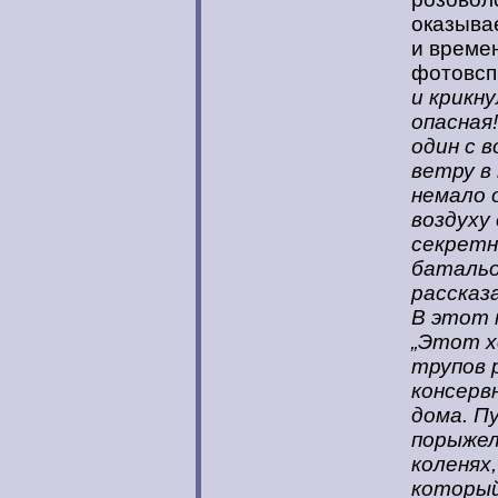
оказывае
и време
фотовс
и крикн
опасная
один с 
ветру в
немало 
воздуху
секретн
батальо
рассказ
В этот 
„Этот х
трупов 
консерв
дома. П
порыжел
коленях
который