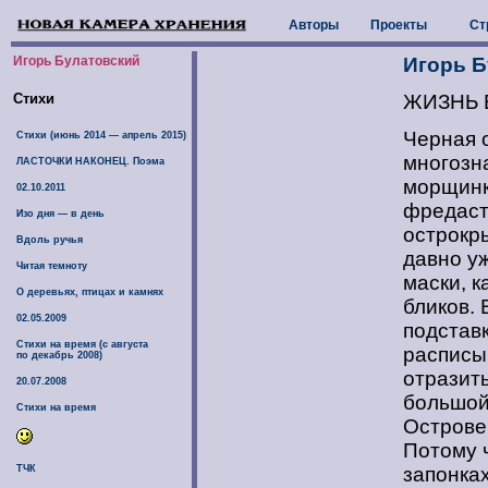
Авторы
Проекты
Ст
Игорь Булатовский
Игорь Б
Стихи
ЖИЗНЬ 
Черная 
Стихи (июнь 2014 — апрель 2015)
многозн
ЛАСТОЧКИ НАКОНЕЦ. Поэма
морщинк
02.10.2011
фредаст
Изо дня — в день
острокр
Вдоль ручья
давно у
Читая темноту
маски, к
О деревьях, птицах и камнях
бликов. 
02.05.2009
подстав
Стихи на время (с августа
расписы
по декабрь 2008)
отразить
20.07.2008
большой
Стихи на время
Острове
Потому 
ТЧК
запонка