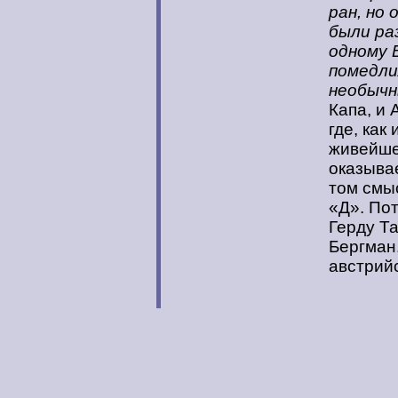
ран, но
были ра
одному 
помедли
необычн
Капа, и
где, как
живейше
оказывае
том смыс
«Д». Пот
Герду Т
Бергман.
австрий