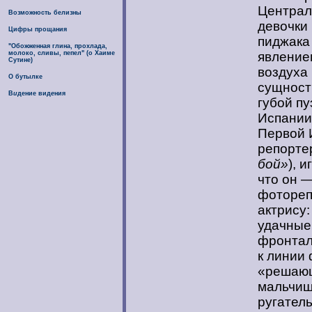
Централ
Возможность белизны
девочки
Цифры прощания
пиджака
"Обожженная глина, прохлада,
молоко, сливы, пепел" (о Хаиме
явление
Сутине)
воздуха 
О бутылке
сущност
В
и
дение вид
е
ния
губой п
Испании
Первой 
репортер
бой»
), 
что он 
фотореп
актрису
удачные
фронтал
к линии 
«решающ
мальчиш
ругател