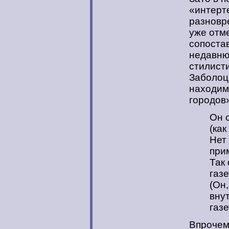
«интерт
разновр
уже отме
сопоста
недавню
стилист
Заболоц
находим 
городов»
Он 
(как
Нет 
при
Так 
газе
(Он,
вну
газе
Впрочем