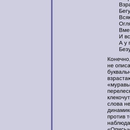
Взр
Бег
Вся
Огл
Вме
И вс
А у
Без
Конечно,
не опис
буквальн
взрастаю
«муравь
перелеск
клекочут
слова не
динамике
против т
наблюдат
«Опись» 