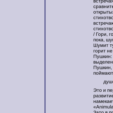
встречая
сравнит
открыты
стихотво
встреча
стихотв
/ Гори, 
пока, шу
Шумит ту
горит не
Пушкин:
выделен
Пушкин, 
поймают
душ
Это и пе
развити
намекае
«Animula
Зато в 