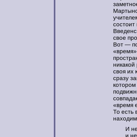
заметно
Мартыно
учителе
состоит 
Введенск
свое пр
Вот — п
«время»
простра
никакой 
своя их 
сразу з
котором 
подвижно
совпада
«время е
То есть 
находим
И н
и не