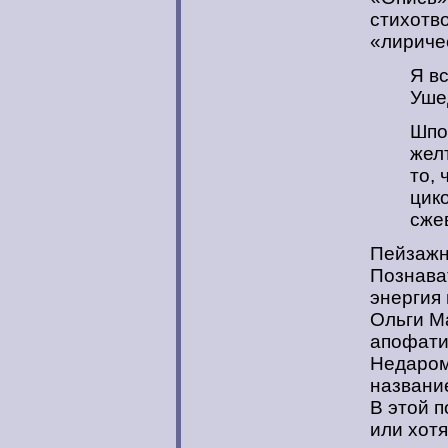
стихотво
«лиричес
Я в
Уше
Шпо
жел
то, 
цик
сже
Пейзажно
Познава
энергия 
Ольги М
апофати
Недаром
названи
В этой 
или хотя