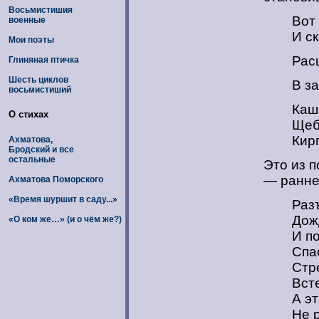
Восьмистишия
Вот
военные
И с
Мои поэты
Рас
Глиняная птичка
Шесть циклов
В з
восьмистиший
Кашк
О стихах
Щеб
Кир
Ахматова,
Бродский и все
остальные
Это из п
— ранне
Ахматова Поморского
«Время шуршит в саду...»
Раз
Дож
«О ком же…» (и о чём же?)
И п
Спа
Стр
Вст
А э
Не р