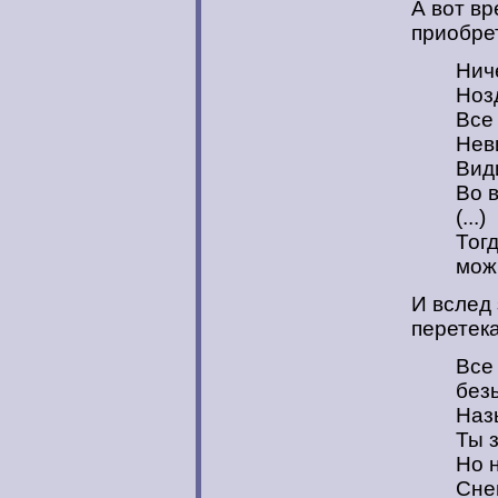
А вот в
приобре
Ниче
Ноз
Все
Нев
Вид
Во 
(...)
Тог
мож
И вслед
перетека
Все
без
Наз
Ты 
Но 
Сне