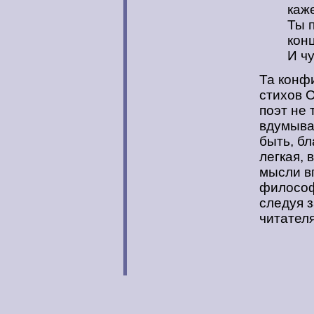
каж
Ты 
конц
И ч
Та конф
стихов 
поэт не 
вдумыва
быть, б
легкая, 
мысли в
философс
следуя з
читател