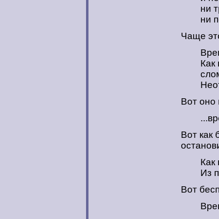
ни т
ни п
Чаще это
Вре
Как
сло
Нео
Вот оно 
...в
Вот как 
останов
Как 
Из п
Вот бес
Врем