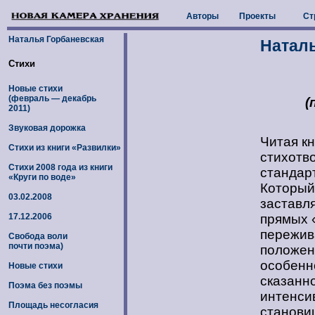
Авторы
Проекты
Ст
Наталья Горбаневская
Наталь
Стихи
Новые стихи
(февраль — декабрь
(
2011)
Звуковая дорожка
Читая к
Стихи из книги «Развилки»
стихотв
Стихи 2008 года из книги
стандарт
«Круги по воде»
Который
03.02.2008
заставля
прямых «
17.12.2006
пережив
Свобода воли
почти поэма)
положен
особенно
Новые стихи
сказанно
Поэма без поэмы
интенсив
Площадь несогласия
станови